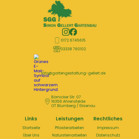
0172 6745615
03338 760102
info@gartengestaltung-gellert.de
Börnicker Str. 07
16356 Ahrensfelde
OT Blumberg / Elisenau
Links
Leistungen
Rechtliches
Startseite
Pflasterarbeiten
Impressum
Über Uns
Natursteinarbeiten
Datenschutz