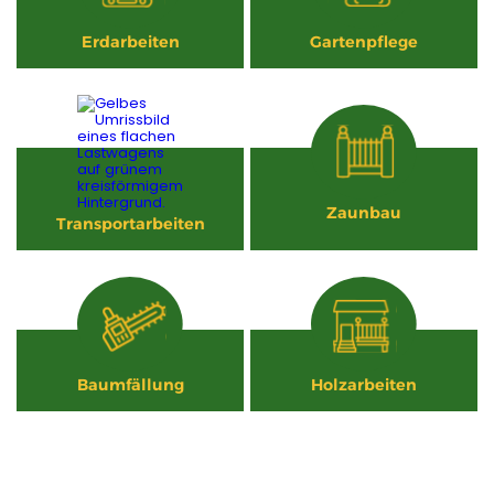
Erdarbeiten
Gartenpflege
Zaunbau
Transportarbeiten
Baumfällung
Holzarbeiten