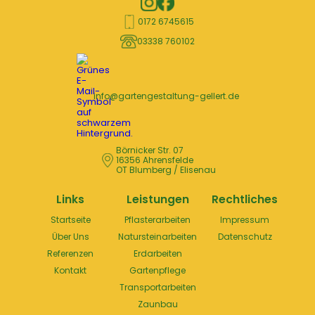
0172 6745615
03338 760102
info@gartengestaltung-gellert.de
Börnicker Str. 07
16356 Ahrensfelde
OT Blumberg / Elisenau
Links
Leistungen
Rechtliches
Startseite
Pflasterarbeiten
Impressum
Über Uns
Natursteinarbeiten
Datenschutz
Referenzen
Erdarbeiten
Kontakt
Gartenpflege
Transportarbeiten
Zaunbau